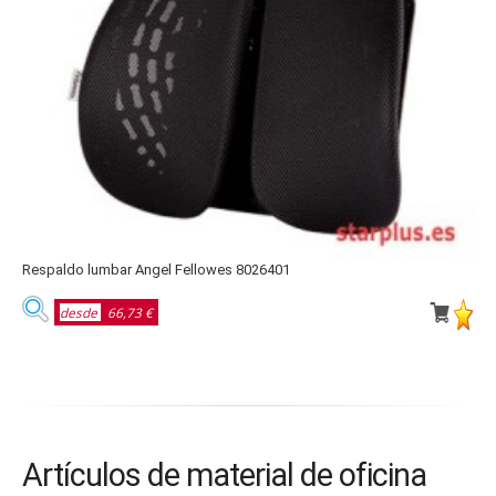
Respaldo lumbar Angel Fellowes 8026401
R
desde
66,73 €
Artículos de material de oficina