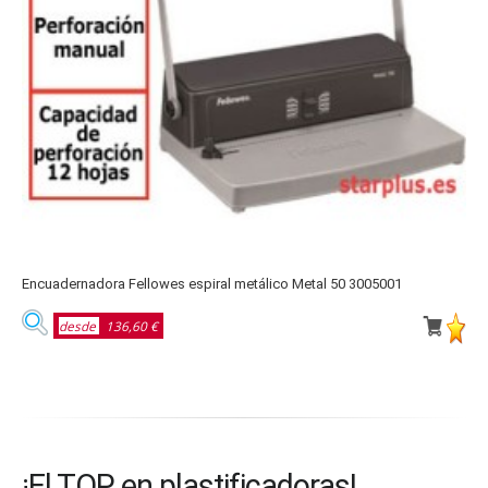
Encuadernadora Fellowes espiral metálico Metal 50 3005001
E
desde
136,60 €
¡El TOP en plastificadoras!