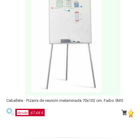
Caballete - Pizarra de reunión melaminada 70x102 cm. Faibo 5MS
P
desde
67,68 €