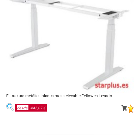
Estructura metálica blanca mesa elevable Fellowes Levado
E
desde
442,67 €