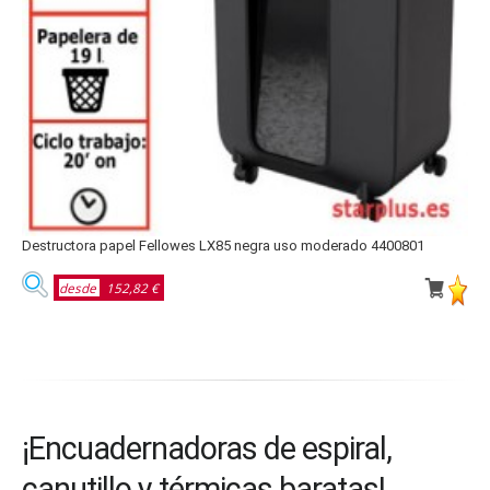
Destructora papel Fellowes LX85 negra uso moderado 4400801
D
desde
152,82 €
¡Encuadernadoras de espiral,
canutillo y térmicas baratas!