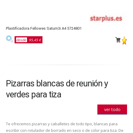
Plastificadora Fellowes Saturn3i A4 5724801
P
desde
95,45 €
Pizarras blancas de reunión y
verdes para tiza
ver todo
Te ofrecemos pizarras y caballetes de todo tipo, blancas para
escribir con rotulador de borrado en seco o de color para tiza. De