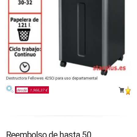
Destructora Fellowes 425Ci para uso departamental
D
desde
1.966,37 €
Reembolso de hasta 50