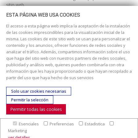
sitio web.
ESTA PÁGINA WEB USA COOKIES
El acceso a esta página web implica la aceptación de la instalación
de las cookies imprescindibles para la visualización inicial de la
misma. Las cookies de este sitio web se usan para personalizar el
contenido y los anuncios, ofrecer funciones de redes sociales y
analizar el tráfico. Además, compartimos información sobre el uso
que haga del sitio web con nuestros partners de redes sociales,
publicidad y análisis web, quienes pueden combinarla con otra
información que les haya proporcionado o que hayan recopilado a
Dirección:
c/ Cercedilla nº 14, 28925 Alcorcón
partir del uso que haya hecho de sus servicios
Email:
contacta aquí
Solo usar cookies necesarias
Teléfono:
913519435
Permitir la selección
Permitir todas las cookies
SÍGUENOS
Esenciales
Preferencias
Estadistica
© Copyright 2017. Todos los derechos reservados. |
Nuestra
Marketing
empresa
|
Aviso legal
|
Política de colaboración en los gastos de
ver detalles