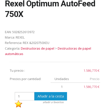
Rexel Optimum AutoFeed
750X
EAN:
5028252613972
Marca:
REXEL
Referencia:
REX &2020750XEU
Categoría:
Destructoras de papel
>
Destructoras de papel
automáticas
Tu precio :
1.586,770 €
Precios por cantidad:
Unidades
Precio
1
1.586,770 €
Añadir a la cesta
añadir a favoritos