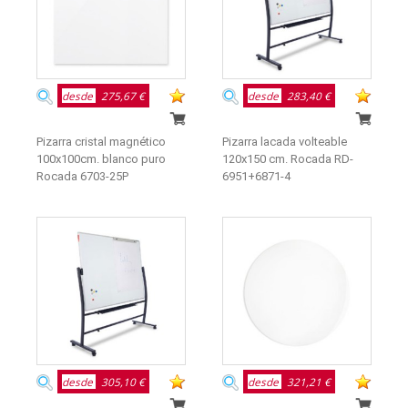
desde
275,67 €
desde
283,40 €
Pizarra cristal magnético
Pizarra lacada volteable
100x100cm. blanco puro
120x150 cm. Rocada RD-
Rocada 6703-25P
6951+6871-4
desde
305,10 €
desde
321,21 €