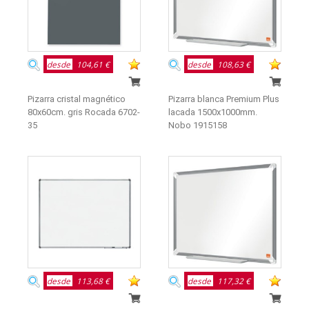
desde
104,61 €
desde
108,63 €
Pizarra cristal magnético
Pizarra blanca Premium Plus
80x60cm. gris Rocada 6702-
lacada 1500x1000mm.
35
Nobo 1915158
desde
113,68 €
desde
117,32 €