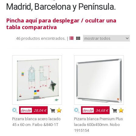
Madrid, Barcelona y Península.
Pincha aquí para desplegar / ocultar una
tabla comparativa
46 productos encontrados. |
desde
28,04 €
desde
34,68 €
Pizarra blanca acero lacado
Pizarra blanca Premium Plus
45 x 60 cm. Faibo &840-1T
lacada 600x450mm. Nobo
1915154