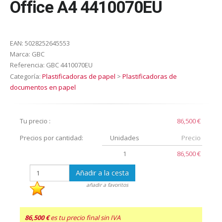
Office A4 4410070EU
EAN:
5028252645553
Marca:
GBC
Referencia:
GBC 4410070EU
Categoría:
Plastificadoras de papel
>
Plastificadoras de
documentos en papel
Tu precio :
86,500 €
Precios por cantidad:
Unidades
Precio
1
86,500 €
Añadir a la cesta
añadir a favoritos
86,500 €
es tu precio final sin IVA