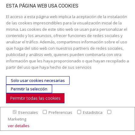
Catálogo escolar
ESTA PÁGINA WEB USA COOKIES
El acceso a esta página web implica la aceptación de la instalación
de las cookies imprescindibles para la visualización inicial de la
misma. Las cookies de este sitio web se usan para personalizar el
contenido y los anuncios, ofrecer funciones de redes sociales y
analizar el tráfico. Además, compartimos información sobre el uso
que haga del sitio web con nuestros partners de redes sociales,
publicidad y análisis web, quienes pueden combinarla con otra
información que les haya proporcionado o que hayan recopilado a
Dirección:
c/ Cercedilla nº 14, 28925 Alcorcón
partir del uso que haya hecho de sus servicios
Email:
contacta aquí
Solo usar cookies necesarias
Teléfono:
913519435
Permitir la selección
Permitir todas las cookies
SÍGUENOS
Esenciales
Preferencias
Estadistica
© Copyright 2017. Todos los derechos reservados. |
Nuestra
Marketing
empresa
|
Aviso legal
|
Política de colaboración en los gastos de
ver detalles
preparación y envío
|
Condiciones de venta
|
Mapa Web
|
Contacto