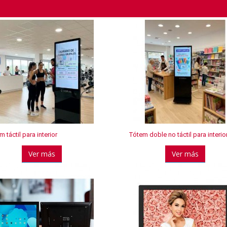
 táctil para interior
Tótem doble no táctil para interio
Ver más
Ver más