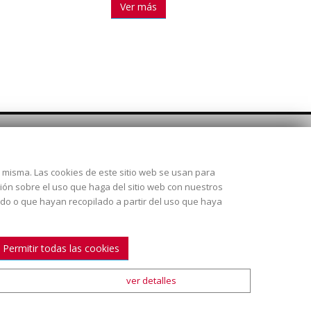
Ver más
SÍGUENOS
la misma. Las cookies de este sitio web se usan para
 28925
ción sobre el uso que haga del sitio web con nuestros
ado o que hayan recopilado a partir del uso que haya
Permitir todas las cookies
ver detalles
ión y envío
|
Condiciones de venta
|
Mapa Web
|
Contacto