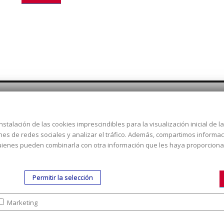
nstalación de las cookies imprescindibles para la visualización inicial de 
Dirección:
c/ Cercedilla nº 14,
ones de redes sociales y analizar el tráfico. Además, compartimos informa
Alcorcón
 quienes pueden combinarla con otra información que les haya proporcion
Email:
contacta aquí
Teléfono:
913519435
Permitir la selección
Marketing
tra empresa
|
Aviso legal
|
Política de colaboración en los gastos de preparac