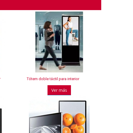
r
Tótem doble táctil para interior
Ver más