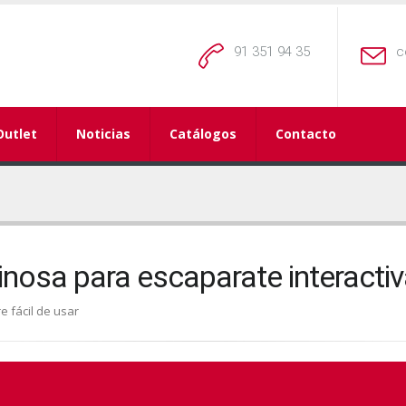
91 351 94 35
c
Outlet
Noticias
Catálogos
Contacto
minosa para escaparate interacti
re fácil de usar