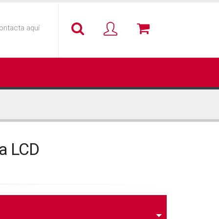
ontacta aquí
va LCD