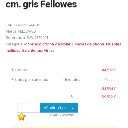
cm. gris Fellowes
EAN:
0043859744916
Marca:
FELLOWES
Referencia:
FLW 9870401
Categoría:
Mobiliario oficina y escolar
>
Mesas de oficina. Muebles
multiuso. Estanterías. Atriles
Tu precio :
144,590 €
Precios por cantidad:
Unidades
Precio
1
144,594 €
5
139,522 €
Añadir a la cesta
añadir a favoritos