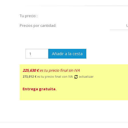
Tu precio :
Precios por cantidad:
Añadir a la cesta
225,630 €
es tu precio final sin IVA
273,012 €
es tu precio final con IVA
actualizar
Entrega gratuita.