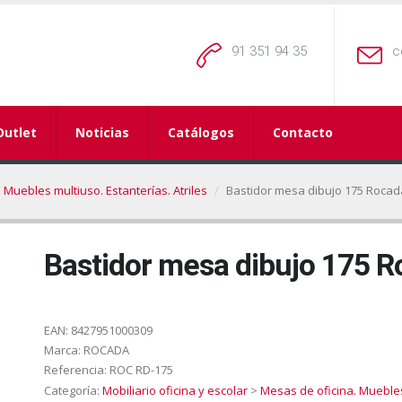
91 351 94 35
c
Outlet
Noticias
Catálogos
Contacto
 Muebles multiuso. Estanterías. Atriles
Bastidor mesa dibujo 175 Rocad
Bastidor mesa dibujo 175 
EAN:
8427951000309
Marca:
ROCADA
Referencia:
ROC RD-175
Categoría:
Mobiliario oficina y escolar
>
Mesas de oficina. Muebles 