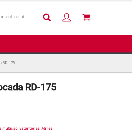
ontacta aquí
a RD-175
Rocada RD-175
multiuso. Estanterías. Atriles