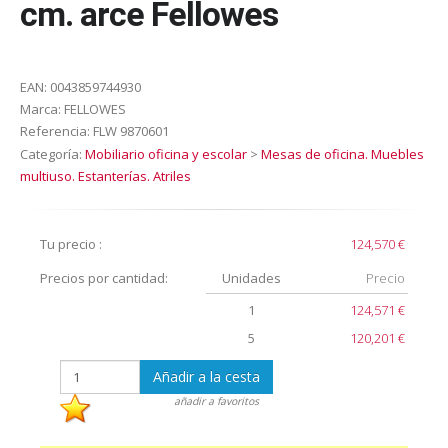
cm. arce Fellowes
EAN:
0043859744930
Marca:
FELLOWES
Referencia:
FLW 9870601
Categoría:
Mobiliario oficina y escolar
>
Mesas de oficina. Muebles
multiuso. Estanterías. Atriles
Tu precio :
124,570 €
Precios por cantidad:
Unidades
Precio
1
124,571 €
5
120,201 €
Añadir a la cesta
añadir a favoritos