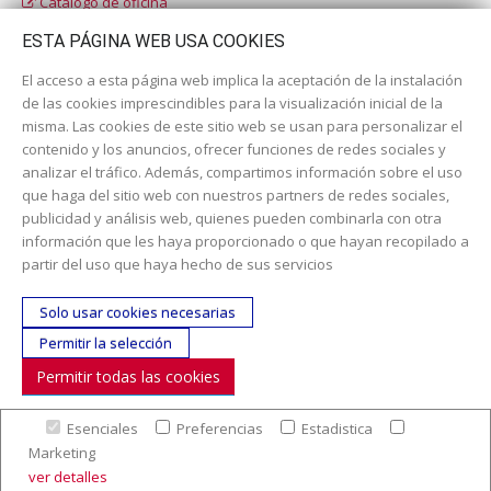
Catálogo de oficina
Catálogo escolar
ESTA PÁGINA WEB USA COOKIES
El acceso a esta página web implica la aceptación de la instalación
de las cookies imprescindibles para la visualización inicial de la
misma. Las cookies de este sitio web se usan para personalizar el
contenido y los anuncios, ofrecer funciones de redes sociales y
analizar el tráfico. Además, compartimos información sobre el uso
que haga del sitio web con nuestros partners de redes sociales,
publicidad y análisis web, quienes pueden combinarla con otra
información que les haya proporcionado o que hayan recopilado a
Dirección:
c/ Cercedilla nº 14, 28925 Alcorcón
partir del uso que haya hecho de sus servicios
Email:
contacta aquí
Solo usar cookies necesarias
Teléfono:
913519435
Permitir la selección
Permitir todas las cookies
SÍGUENOS
Esenciales
Preferencias
Estadistica
© Copyright 2017. Todos los derechos reservados. |
Nuestra
Marketing
empresa
|
Aviso legal
|
Política de colaboración en los gastos de
ver detalles
preparación y envío
|
Condiciones de venta
|
Mapa Web
|
Contacto