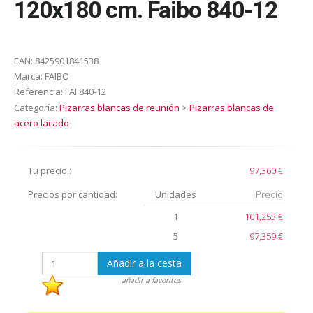
120x180 cm. Faibo 840-12
EAN:
8425901841538
Marca:
FAIBO
Referencia:
FAI 840-12
Categoría:
Pizarras blancas de reunión
>
Pizarras blancas de
acero lacado
Tu precio :
97,360 €
Precios por cantidad:
Unidades
Precio
1
101,253 €
5
97,359 €
Añadir a la cesta
añadir a favoritos