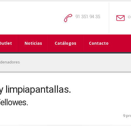
91 351 94 35
c
Outlet
Noticias
Catálogos
Contacto
rdenadores
y limpiapantallas.
Fellowes.
9 pr