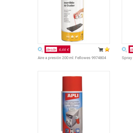
desde
6,66 €
d
Aire a presión 200 ml. Fellowes 9974804
Spray 