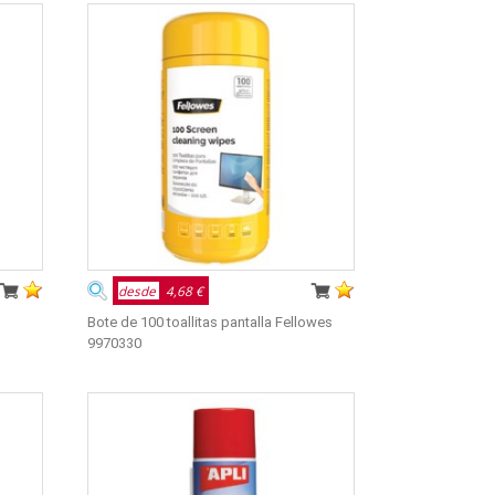
desde
4,68 €
Bote de 100 toallitas pantalla Fellowes
9970330