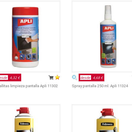
esde
4,32 €
desde
4,68 €
allitas limpieza pantalla Apli 11302
Spray pantalla 250 ml. Apli 11324