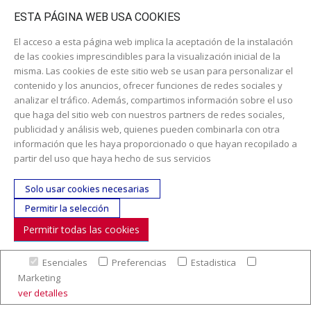
Catálogo escolar
ESTA PÁGINA WEB USA COOKIES
El acceso a esta página web implica la aceptación de la instalación
de las cookies imprescindibles para la visualización inicial de la
misma. Las cookies de este sitio web se usan para personalizar el
contenido y los anuncios, ofrecer funciones de redes sociales y
analizar el tráfico. Además, compartimos información sobre el uso
que haga del sitio web con nuestros partners de redes sociales,
publicidad y análisis web, quienes pueden combinarla con otra
información que les haya proporcionado o que hayan recopilado a
Dirección:
c/ Cercedilla nº 14, 28925 Alcorcón
partir del uso que haya hecho de sus servicios
Email:
contacta aquí
Solo usar cookies necesarias
Teléfono:
913519435
Permitir la selección
Permitir todas las cookies
SÍGUENOS
Esenciales
Preferencias
Estadistica
© Copyright 2017. Todos los derechos reservados. |
Nuestra
Marketing
empresa
|
Aviso legal
|
Política de colaboración en los gastos de
ver detalles
preparación y envío
|
Condiciones de venta
|
Mapa Web
|
Contacto