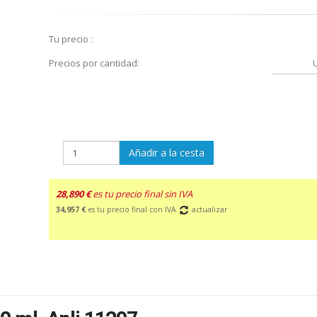
Tu precio :
Precios por cantidad:
Añadir a la cesta
28,890 €
es tu precio final sin IVA
34,957 €
es tu precio final con IVA
actualizar