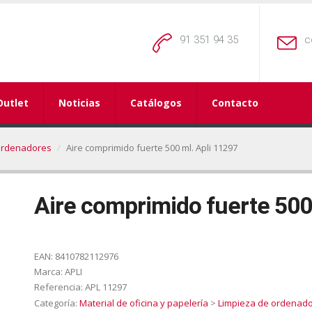
91 351 94 35
c
Outlet
Noticias
Catálogos
Contacto
ordenadores
Aire comprimido fuerte 500 ml. Apli 11297
Aire comprimido fuerte 500
EAN:
8410782112976
Marca:
APLI
Referencia:
APL 11297
Categoría:
Material de oficina y papelería
>
Limpieza de ordenad