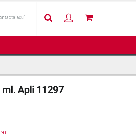
ontacta aquí
 ml. Apli 11297
ores