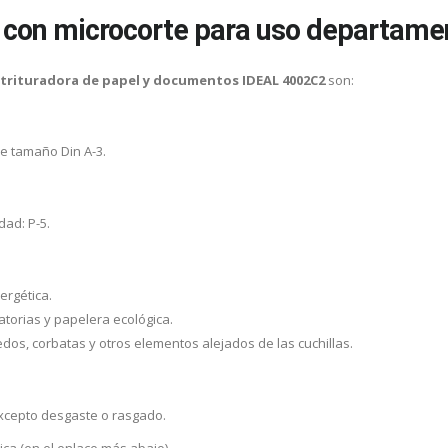
 con microcorte para uso departame
 trituradora de papel y documentos IDEAL 4002C2
son:
e tamaño Din A-3.
dad: P-5.
ergética.
atorias y papelera ecológica.
os, corbatas y otros elementos alejados de las cuchillas.
 excepto desgaste o rasgado.
ica (en el enlace más abajo).