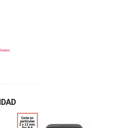
llowes
IDAD