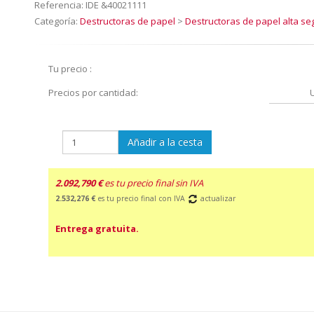
Referencia:
IDE &40021111
Categoría:
Destructoras de papel
>
Destructoras de papel alta se
Tu precio :
Precios por cantidad:
Añadir a la cesta
2.092,790 €
es tu precio final sin IVA
2.532,276 €
es tu precio final con IVA
actualizar
Entrega gratuita.