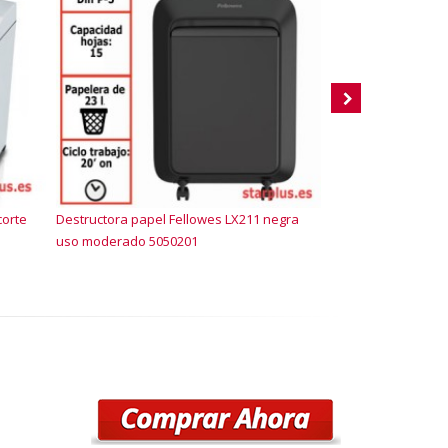
corte
Destructora papel Fellowes LX211 negra
Destructora Dahle
uso moderado 5050201
hojas P-5 25 litros