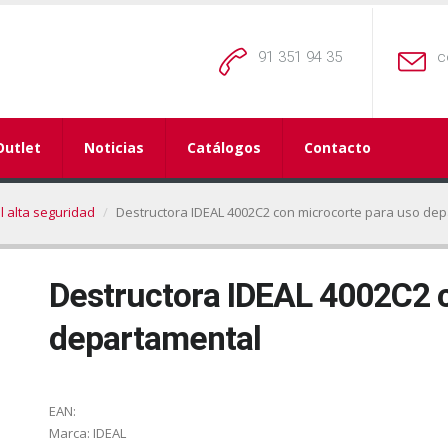
91 351 94 35
c
Outlet
Noticias
Catálogos
Contacto
l alta seguridad
Destructora IDEAL 4002C2 con microcorte para uso de
Destructora IDEAL 4002C2 
departamental
EAN:
Marca:
IDEAL