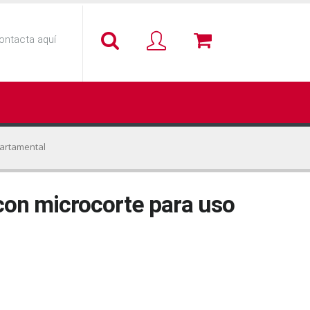
ontacta aquí
partamental
con microcorte para uso