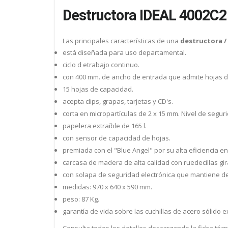
Destructora IDEAL 4002C2
Las principales características de una
destructora /
está diseñada para uso departamental.
ciclo d etrabajo continuo.
con 400 mm. de ancho de entrada que admite hojas d
15 hojas de capacidad.
acepta clips, grapas, tarjetas y CD's.
corta en micropartículas de 2 x 15 mm. Nivel de seguri
papelera extraíble de 165 l.
con sensor de capacidad de hojas.
premiada con el "Blue Angel" por su alta eficiencia en
carcasa de madera de alta calidad con ruedecillas gir
con solapa de seguridad electrónica que mantiene ded
medidas: 970 x 640 x 590 mm.
peso: 87 Kg.
garantía de vida sobre las cuchillas de acero sólido
Consulta todos los detalles descargando la ficha técn