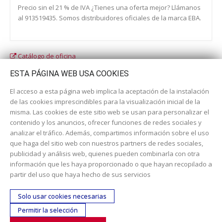
Precio sin el 21 % de IVA ¿Tienes una oferta mejor? Llámanos
al 913519435. Somos distribuidores oficiales de la marca EBA.
Catálogo de oficina
Catálogo escolar
ESTA PÁGINA WEB USA COOKIES
El acceso a esta página web implica la aceptación de la instalación
de las cookies imprescindibles para la visualización inicial de la
misma. Las cookies de este sitio web se usan para personalizar el
contenido y los anuncios, ofrecer funciones de redes sociales y
analizar el tráfico. Además, compartimos información sobre el uso
que haga del sitio web con nuestros partners de redes sociales,
publicidad y análisis web, quienes pueden combinarla con otra
información que les haya proporcionado o que hayan recopilado a
Dirección:
c/ Cercedilla nº 14, 28925 Alcorcón
partir del uso que haya hecho de sus servicios
Email:
contacta aquí
Solo usar cookies necesarias
Teléfono:
913519435
Permitir la selección