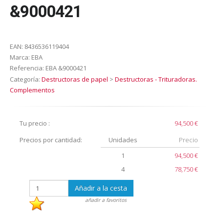
&9000421
EAN:
8436536119404
Marca:
EBA
Referencia:
EBA &9000421
Categoría:
Destructoras de papel
>
Destructoras - Trituradoras.
Complementos
Tu precio :
94,500 €
Precios por cantidad:
Unidades
Precio
1
94,500 €
4
78,750 €
Añadir a la cesta
añadir a favoritos