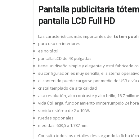
Pantalla publicitaria tótem
pantalla LCD Full HD
Las características más importantes del
tótem public
para uso en interiores
es no táctil
pantalla LCD de 43 pulgadas
tiene un diseño simple y elegante y está fabricado c
su configuración es muy sencilla, el sistema operativ
el contenido puede cargarse por medio de USB o vía o
cristal templado de alta calidad
alta resolución, alto contraste y alto brillo, 16,7 millo
vida útil larga, funcionamiento ininterrumpido 24 hor
sonido estéreo de 2 x 10 W.
ruedas opcionales
medidas: 603,5 x 1.787 mm.
Consulta todos los detalles descargando la ficha técn