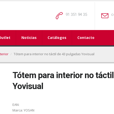
91 351 94 35
c
Outlet
Noticias
Catálogos
Contacto
terior
Tótem para interior no táctil de 43 pulgadas Yovisual
Tótem para interior no tácti
Yovisual
EAN:
Marca:
YOSAN