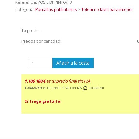
Referencia:
YOS &DPI/INTO/43
Categoría:
Pantallas publicitarias
>
Tótem no táctil para interior
Tu precio :
Precios por cantidad:
Añadir a la cesta
1.106,180 €
es tu precio final sin IVA
1.338,478 €
es tu precio final con IVA
actualizar
Entrega gratuita.