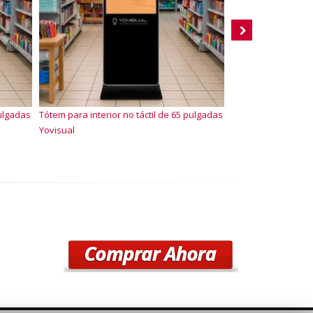
pulgadas
Tótem para interior no táctil de 65 pulgadas
Tótem para interior
Yovisual
Yovisual