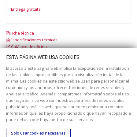
Entrega gratuita.
Ficha técnica
Especificaciones técnicas
Catálogo de oficina
Catálogo escolar
ESTA PÁGINA WEB USA COOKIES
El acceso a esta página web implica la aceptación de la instalación
de las cookies imprescindibles para la visualización inicial de la
misma. Las cookies de este sitio web se usan para personalizar el
contenido y los anuncios, ofrecer funciones de redes sociales y
analizar el tráfico. Además, compartimos información sobre el uso
que haga del sitio web con nuestros partners de redes sociales,
publicidad y análisis web, quienes pueden combinarla con otra
información que les haya proporcionado o que hayan recopilado a
Dirección:
c/ Cercedilla nº 14, 28925 Alcorcón
partir del uso que haya hecho de sus servicios
Email:
contacta aquí
Solo usar cookies necesarias