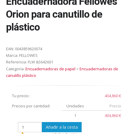
Encuadernadora Fellowes
Orion para canutillo de
plástico
EAN:
0043859620074
Marca:
FELLOWES
Referencia:
FLW &5642601
Categoría:
Encuadernadoras de papel
>
Encuadernadoras de
canutillo plástico
Tu precio :
404,860 €
Precios por cantidad:
Unidades
Precio
1
404,860 €
Añadir a la cesta