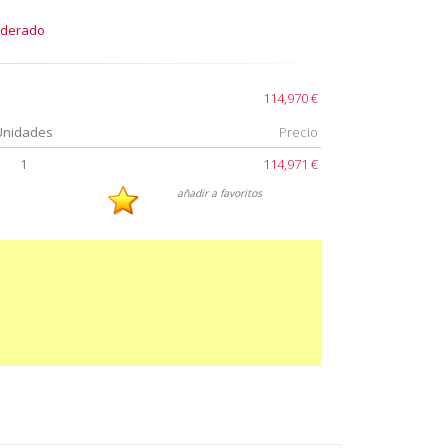
oderado
114,970 €
Unidades
Precio
1
114,971 €
añadir a favoritos