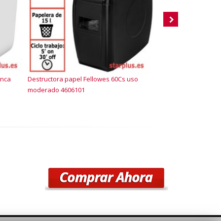
anca
Destructora papel Fellowes 60Cs uso
Destructora Rexel
moderado 4606101
partículas P-4 210