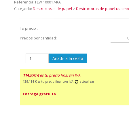
Referencia:
FLW 100017466
Categoría:
Destructoras de papel
>
Destructoras de papel uso m
Tu precio :
Precios por cantidad:
Añadir a la cesta
114,970 €
es tu precio final sin IVA
139,114 €
es tu precio final con IVA
actualizar
Entrega gratuita.