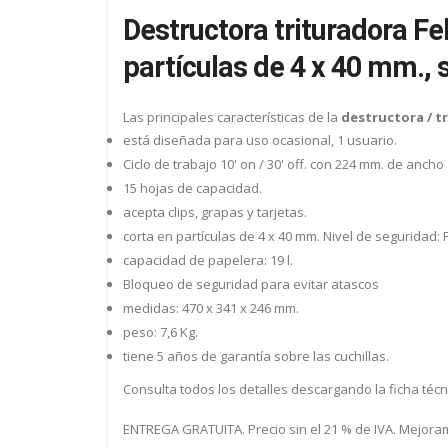
Destructora trituradora Fe
partículas de 4 x 40 mm., 
Las principales características de la
destructora / t
está diseñada para uso ocasional, 1 usuario.
Ciclo de trabajo 10' on / 30' off. con 224 mm. de anch
15 hojas de capacidad.
acepta clips, grapas y tarjetas.
corta en partículas de 4 x 40 mm. Nivel de seguridad: P
capacidad de papelera: 19 l.
Bloqueo de seguridad para evitar atascos
medidas: 470 x 341 x 246 mm.
peso: 7,6 Kg.
tiene 5 años de garantía sobre las cuchillas.
Consulta todos los detalles descargando la ficha técn
ENTREGA GRATUITA. Precio sin el 21 % de IVA. Mejoram