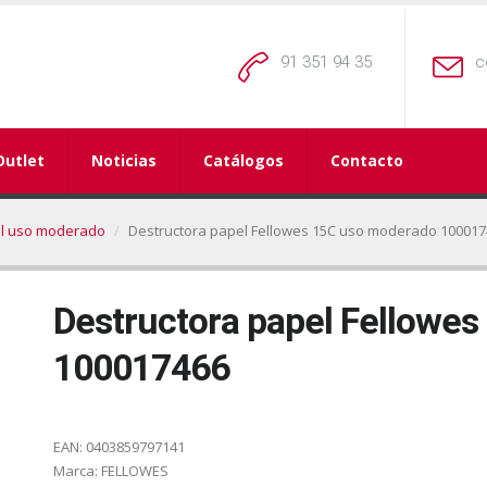
91 351 94 35
c
Outlet
Noticias
Catálogos
Contacto
el uso moderado
Destructora papel Fellowes 15C uso moderado 10001
Destructora papel Fellowe
100017466
EAN:
0403859797141
Marca:
FELLOWES