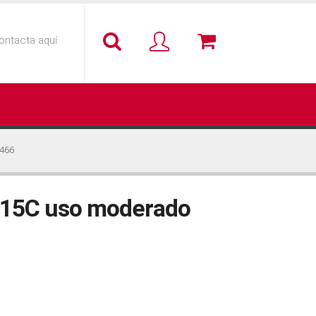
ontacta aquí
7466
s 15C uso moderado