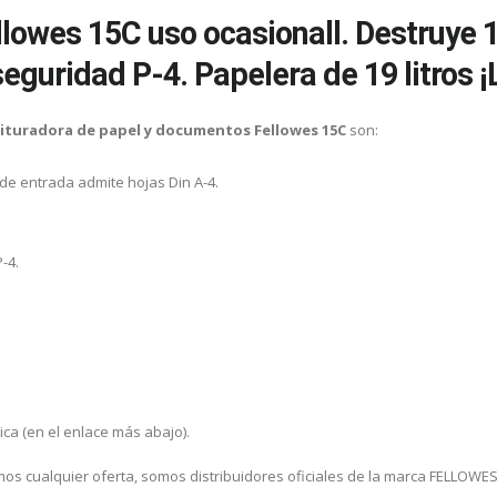
llowes 15C uso ocasionall. Destruye 1
seguridad P-4. Papelera de 19 litros 
rituradora de papel y documentos Fellowes 15C
son:
o de entrada admite hojas Din A-4.
-4.
ica (en el enlace más abajo).
os cualquier oferta, somos distribuidores oficiales de la marca FELLOWES