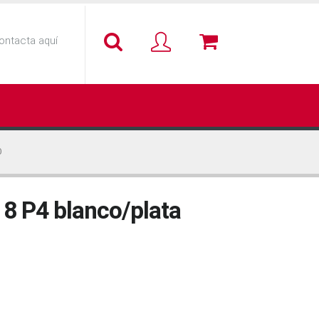
ontacta aquí
0
 8 P4 blanco/plata