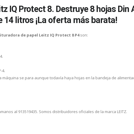
tz IQ Protect 8. Destruye 8 hojas Din 
 14 litros ¡La oferta más barata!
ituradora de papel Leitz IQ Protect 8 P4
son:
4.
-4.
a la máquina se para aunque todavía haya hojas en la bandeja de alimentac
lámanos al 913519435. Somos distribuidores oficiales de la marca LEITZ.