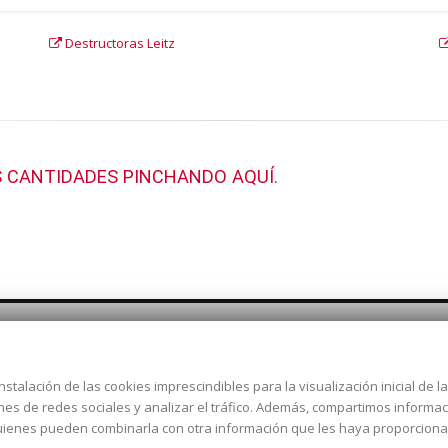
Destructoras Leitz
 CANTIDADES PINCHANDO AQUÍ.
nstalación de las cookies imprescindibles para la visualización inicial de 
Dirección:
c/ Cercedilla nº 14,
ones de redes sociales y analizar el tráfico. Además, compartimos informa
Alcorcón
 quienes pueden combinarla con otra información que les haya proporcion