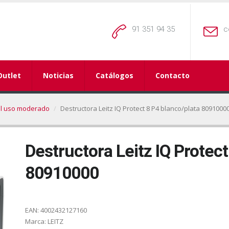
91 351 94 35
c
Outlet
Noticias
Catálogos
Contacto
el uso moderado
Destructora Leitz IQ Protect 8 P4 blanco/plata 8091000
Destructora Leitz IQ Protect
80910000
EAN:
4002432127160
Marca:
LEITZ