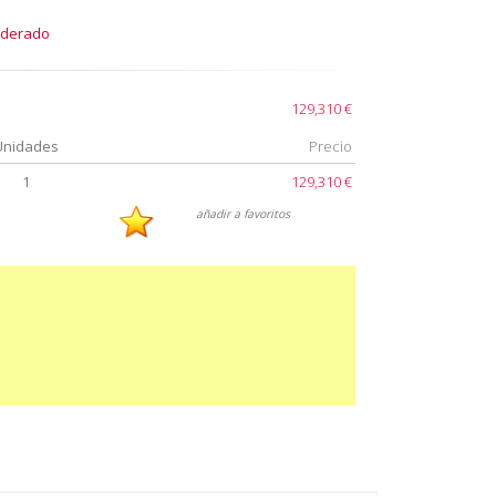
oderado
129,310 €
Unidades
Precio
1
129,310 €
añadir a favoritos