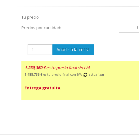
Tu precio :
Precios por cantidad:
Añadir a la cesta
1.230,360 €
es tu precio final sin IVA
1.488,736 €
es tu precio final con IVA
actualizar
Entrega gratuita.