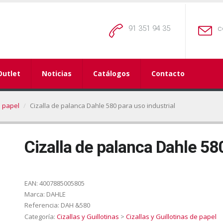
91 351 94 35
c
Outlet
Noticias
Catálogos
Contacto
e papel
Cizalla de palanca Dahle 580 para uso industrial
Cizalla de palanca Dahle 580
EAN:
4007885005805
Marca:
DAHLE
Referencia:
DAH &580
Categoría:
Cizallas y Guillotinas
>
Cizallas y Guillotinas de papel