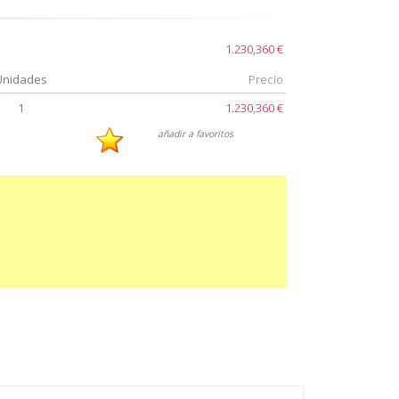
1.230,360 €
Unidades
Precio
1
1.230,360 €
añadir a favoritos