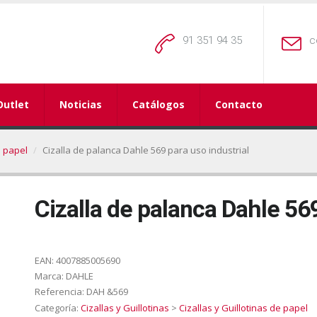
91 351 94 35
c
Outlet
Noticias
Catálogos
Contacto
e papel
Cizalla de palanca Dahle 569 para uso industrial
Cizalla de palanca Dahle 569
EAN:
4007885005690
Marca:
DAHLE
Referencia:
DAH &569
Categoría:
Cizallas y Guillotinas
>
Cizallas y Guillotinas de papel