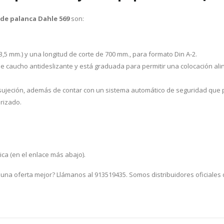
 de palanca Dahle 569
son:
3,5 mm.) y una longitud de corte de 700 mm., para formato Din A-2.
 caucho antideslizante y está graduada para permitir una colocación aline
jeción, además de contar con un sistema automático de seguridad que pro
rizado.
ica (en el enlace más abajo).
 una oferta mejor? Llámanos al 913519435. Somos distribuidores oficiales