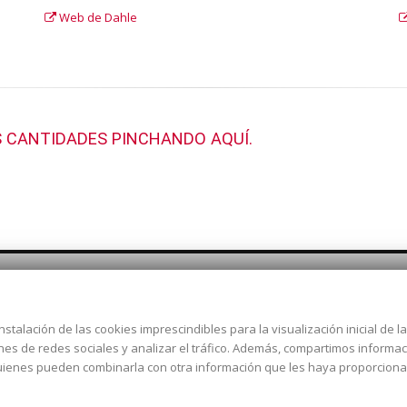
Web de Dahle
 CANTIDADES PINCHANDO AQUÍ.
nstalación de las cookies imprescindibles para la visualización inicial de 
Dirección:
c/ Cercedilla nº 14,
ones de redes sociales y analizar el tráfico. Además, compartimos informa
Alcorcón
 quienes pueden combinarla con otra información que les haya proporcion
Email:
contacta aquí