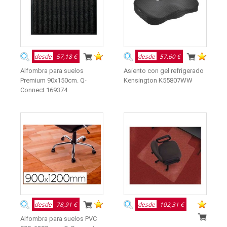
desde
57,18 €
desde
57,60 €
Alfombra para suelos
Asiento con gel refrigerado
Premium 90x150cm. Q-
Kensington K55807WW
Connect 169374
desde
78,91 €
desde
102,31 €
Alfombra para suelos PVC