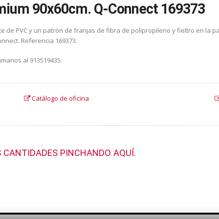
emium 90x60cm. Q-Connect 169373
 de PVC y un patrón de franjas de fibra de polipropileno y fieltro en la p
Connect. Referencia 169373.
lámanos al 913519435.
Catálogo de oficina
 CANTIDADES PINCHANDO AQUÍ.