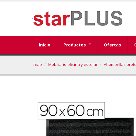
Inicio
Productos
Ofertas
Inicio
Mobiliario oficina y escolar
Alfombrillas prot