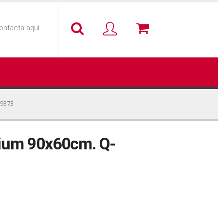
ontacta aquí
69373
ium 90x60cm. Q-