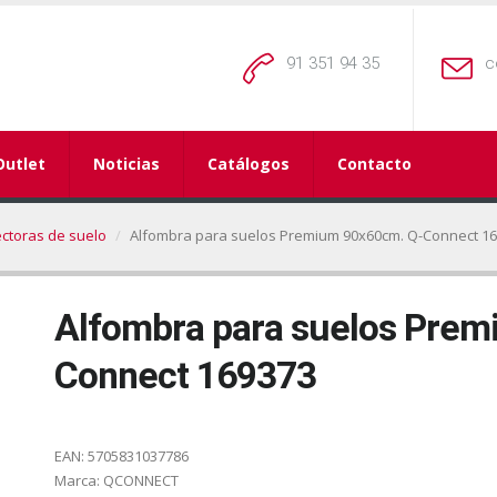
91 351 94 35
c
Outlet
Noticias
Catálogos
Contacto
ectoras de suelo
Alfombra para suelos Premium 90x60cm. Q-Connect 1
Alfombra para suelos Prem
Connect 169373
EAN:
5705831037786
Marca:
QCONNECT