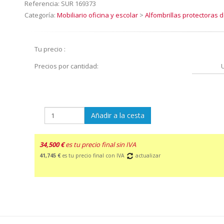
Referencia:
SUR 169373
Categoría:
Mobiliario oficina y escolar
>
Alfombrillas protectoras 
Tu precio :
Precios por cantidad:
Añadir a la cesta
34,500 €
es tu precio final sin IVA
41,745 €
es tu precio final con IVA
actualizar