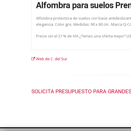
Alfombra para suelos Pr
Alfombra protectora de suelos con base antideslizante
elegancia. Color gris. Medidas: 90 x 60 cm . Marca Q-
Precio sin el 21 % de IVA ¿Tienes una oferta mejor? L
Web de C. del Sur
SOLICITA PRESUPUESTO PARA GRANDES