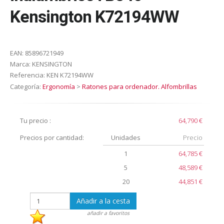
Kensington K72194WW
EAN:
85896721949
Marca:
KENSINGTON
Referencia:
KEN K72194WW
Categoría:
Ergonomía
>
Ratones para ordenador. Alfombrillas
Tu precio :
64,790 €
Precios por cantidad:
Unidades
Precio
1
64,785 €
5
48,589 €
20
44,851 €
Añadir a la cesta
añadir a favoritos