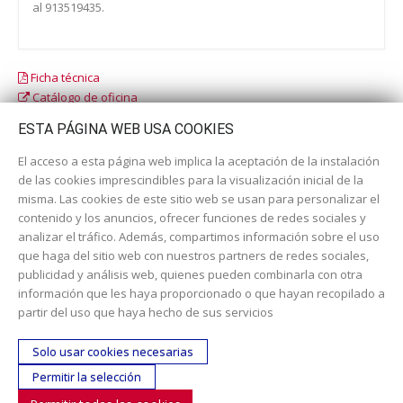
al 913519435.
Ficha técnica
Catálogo de oficina
Catálogo escolar
ESTA PÁGINA WEB USA COOKIES
El acceso a esta página web implica la aceptación de la instalación
de las cookies imprescindibles para la visualización inicial de la
misma. Las cookies de este sitio web se usan para personalizar el
contenido y los anuncios, ofrecer funciones de redes sociales y
analizar el tráfico. Además, compartimos información sobre el uso
que haga del sitio web con nuestros partners de redes sociales,
publicidad y análisis web, quienes pueden combinarla con otra
información que les haya proporcionado o que hayan recopilado a
Dirección:
c/ Cercedilla nº 14, 28925 Alcorcón
partir del uso que haya hecho de sus servicios
Email:
contacta aquí
Solo usar cookies necesarias
Teléfono:
913519435
Permitir la selección