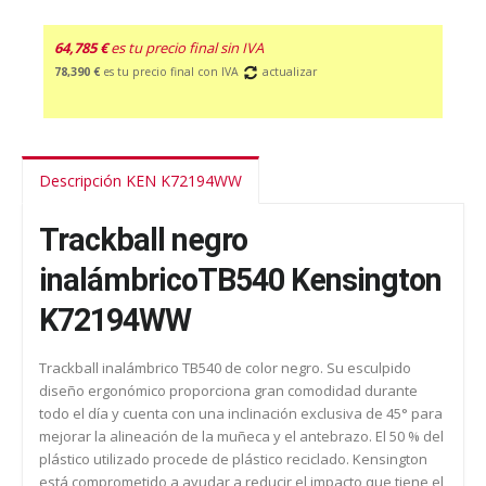
64,785 €
es tu precio final sin IVA
78,390 €
es tu precio final con IVA
actualizar
Descripción KEN K72194WW
Trackball negro
inalámbricoTB540 Kensington
K72194WW
Trackball inalámbrico TB540 de color negro. Su esculpido
diseño ergonómico proporciona gran comodidad durante
todo el día y cuenta con una inclinación exclusiva de 45° para
mejorar la alineación de la muñeca y el antebrazo. El 50 % del
plástico utilizado procede de plástico reciclado. Kensington
está comprometido a ayudar a reducir el impacto que tiene el