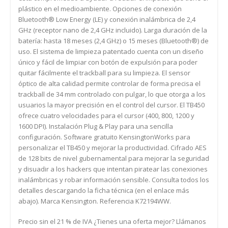
plástico en el medioambiente. Opciones de conexión
Bluetooth® Low Energy (LE) y conexión inalámbrica de 2,4
GHz (receptor nano de 2,4 GHz incluido). Larga duración de la
batería: hasta 18 meses (2,4 GHz) o 15 meses (Bluetooth®) de
uso. El sistema de limpieza patentado cuenta con un diseño
único y fácil de limpiar con botón de expulsión para poder
quitar fácilmente el trackball para su limpieza. El sensor
óptico de alta calidad permite controlar de forma precisa el
trackball de 34 mm controlado con pulgar, lo que otorga a los
usuarios la mayor precisión en el control del cursor. El TB450
ofrece cuatro velocidades para el cursor (400, 800, 1200 y
1600 DPI). Instalación Plug & Play para una sencilla
configuración. Software gratuito KensingtonWorks para
personalizar el TB450 y mejorar la productividad. Cifrado AES
de 128 bits de nivel gubernamental para mejorar la seguridad
y disuadir a los hackers que intentan piratear las conexiones
inalámbricas y robar información sensible. Consulta todos los
detalles descargando la ficha técnica (en el enlace más
abajo). Marca Kensington. Referencia K72194WW.
Precio sin el 21 % de IVA ¿Tienes una oferta mejor? Llámanos