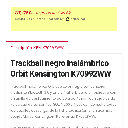
115,170 €
es tu precio final sin IVA
139,356 €
es tu precio final con IVA
actualizar
Descripción KEN K70992WW
Trackball negro inalámbrico
Orbit Kensington K70992WW
Trackball inalámbrico Orbit de color negro con conexión
mediante Bluetotth 3.0 y LE o 2,4 Ghz. Diseño ambidiestro con
un anillo de deslizamiento de bola de 40 mm. Con ajustes de
velocidad de cursor 400, 800, 1.200 y 1.600 dpi. Consulta todos
los detalles descargando la ficha técnica (en el enlace más
abajo). Marca Kensington. Referencia K70992WW.
Precio sin el 21 % de IVA ¿Tienes una oferta mejor? Llámanos