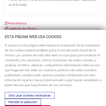
al 913519435.
Ficha técnica
Catálogo de oficina
Catálogo escolar
ESTA PÁGINA WEB USA COOKIES
El acceso a esta página web implica la aceptación de la instalación
de las cookies imprescindibles para la visualización inicial de la
misma. Las cookies de este sitio web se usan para personalizar el
contenido y los anuncios, ofrecer funciones de redes sociales y
analizar el tráfico. Además, compartimos información sobre el uso
que haga del sitio web con nuestros partners de redes sociales,
publicidad y análisis web, quienes pueden combinarla con otra
información que les haya proporcionado o que hayan recopilado a
Dirección:
c/ Cercedilla nº 14, 28925 Alcorcón
partir del uso que haya hecho de sus servicios
Email:
contacta aquí
Solo usar cookies necesarias
Teléfono:
913519435
Permitir la selección