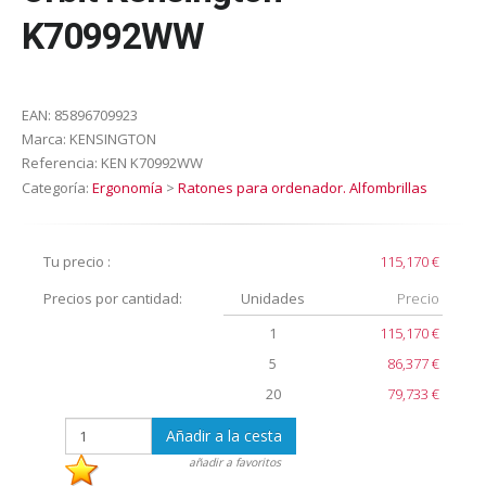
K70992WW
EAN:
85896709923
Marca:
KENSINGTON
Referencia:
KEN K70992WW
Categoría:
Ergonomía
>
Ratones para ordenador. Alfombrillas
Tu precio :
115,170 €
Precios por cantidad:
Unidades
Precio
1
115,170 €
5
86,377 €
20
79,733 €
Añadir a la cesta
añadir a favoritos