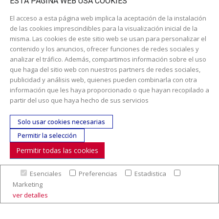
ESTA PÁGINA WEB USA COOKIES
El acceso a esta página web implica la aceptación de la instalación
de las cookies imprescindibles para la visualización inicial de la
misma. Las cookies de este sitio web se usan para personalizar el
contenido y los anuncios, ofrecer funciones de redes sociales y
analizar el tráfico. Además, compartimos información sobre el uso
que haga del sitio web con nuestros partners de redes sociales,
Dirección:
c/ Cercedilla nº 14, 28925 Alcorcón
publicidad y análisis web, quienes pueden combinarla con otra
Email:
contacta aquí
información que les haya proporcionado o que hayan recopilado a
partir del uso que haya hecho de sus servicios
Teléfono:
913519435
Solo usar cookies necesarias
SÍGUENOS
Permitir la selección
Permitir todas las cookies
© Copyright 2017. Todos los derechos reservados. |
Nuestra
empresa
|
Aviso legal
|
Política de colaboración en los gastos de
preparación y envío
|
Condiciones de venta
|
Mapa Web
|
Contacto
Esenciales
Preferencias
Estadistica
Marketing
ver detalles