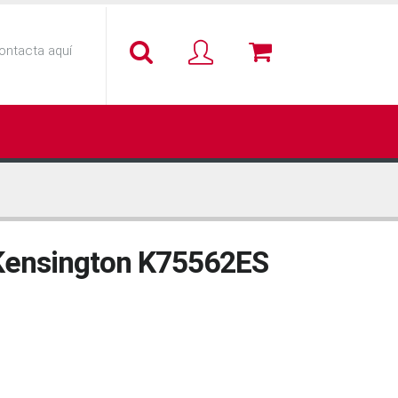
ontacta aquí
Kensington K75562ES