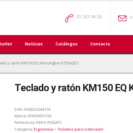
91 351 94 35
c
Outlet
Noticias
Catálogos
Contacto
lado y ratón KM150 EQ Kensington K75562ES
Teclado y ratón KM150 EQ 
EAN:
5028252644174
Marca:
KENSINGTON
Referencia:
KEN K75562ES
Categoría:
Ergonomía
>
Teclados para ordenador