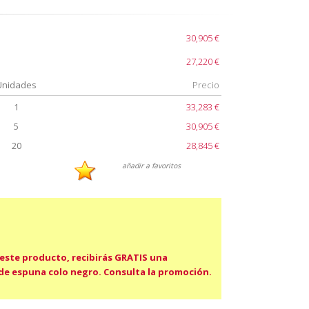
30,905 €
27,220 €
Unidades
Precio
1
33,283 €
5
30,905 €
20
28,845 €
añadir a favoritos
 este producto, recibirás GRATIS una
de espuna colo negro. Consulta la promoción.