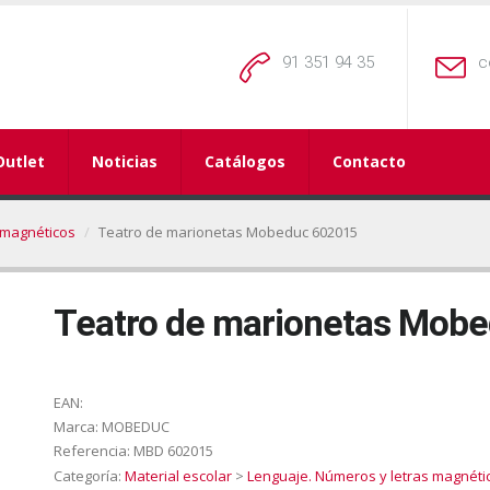
91 351 94 35
c
Outlet
Noticias
Catálogos
Contacto
 magnéticos
Teatro de marionetas Mobeduc 602015
Teatro de marionetas Mob
EAN:
Marca:
MOBEDUC
Referencia:
MBD 602015
Categoría:
Material escolar
>
Lenguaje. Números y letras magnéti