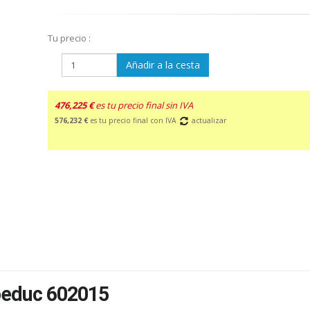
Tu precio :
Añadir a la cesta
476,225 €
es tu precio final sin IVA
576,232 €
es tu precio final con IVA
actualizar
beduc 602015