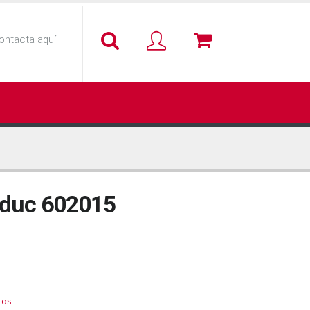
ontacta aquí
educ 602015
cos