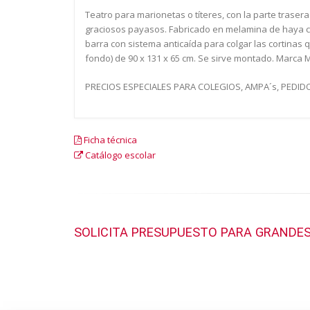
Teatro para marionetas o títeres, con la parte traser
graciosos payasos. Fabricado en melamina de haya c
barra con sistema anticaída para colgar las cortinas 
fondo) de 90 x 131 x 65 cm. Se sirve montado. Marca
PRECIOS ESPECIALES PARA COLEGIOS, AMPA´s, PEDIDOS 
Ficha técnica
Catálogo escolar
SOLICITA PRESUPUESTO PARA GRANDES