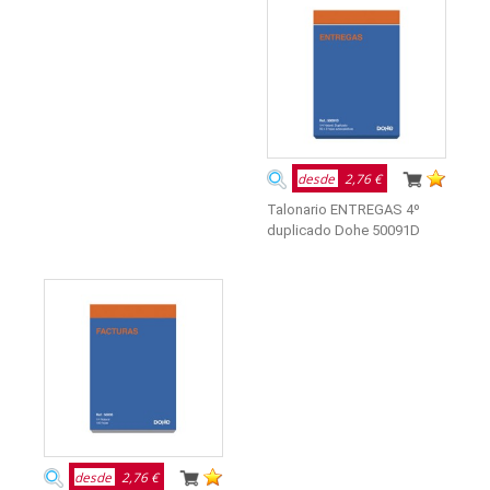
desde
2,76 €
Talonario ENTREGAS 4º
duplicado Dohe 50091D
desde
2,76 €