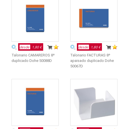
desde
1,80 €
desde
1,80 €
Talonario CAMAREROS 8º
Talonario FACTURAS 8º
duplicado Dohe 50088D
apaisado duplicado Dohe
50067D