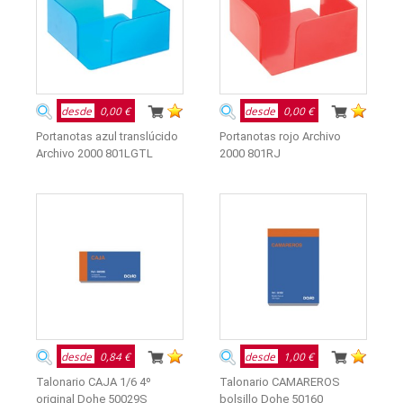
desde
0,00 €
desde
0,00 €
Portanotas azul translúcido
Portanotas rojo Archivo
Archivo 2000 801LGTL
2000 801RJ
desde
0,84 €
desde
1,00 €
Talonario CAJA 1/6 4º
Talonario CAMAREROS
original Dohe 50029S
bolsillo Dohe 50160