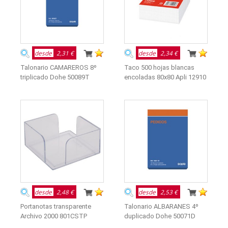
desde
2,31 €
desde
2,34 €
Talonario CAMAREROS 8º
Taco 500 hojas blancas
triplicado Dohe 50089T
encoladas 80x80 Apli 12910
desde
2,48 €
desde
2,53 €
Portanotas transparente
Talonario ALBARANES 4º
Archivo 2000 801CSTP
duplicado Dohe 50071D