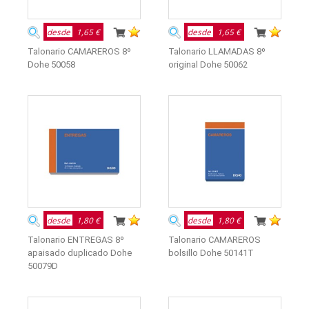
desde
1,65 €
desde
1,65 €
Talonario CAMAREROS 8º
Talonario LLAMADAS 8º
Dohe 50058
original Dohe 50062
desde
1,80 €
desde
1,80 €
Talonario ENTREGAS 8º
Talonario CAMAREROS
apaisado duplicado Dohe
bolsillo Dohe 50141T
50079D