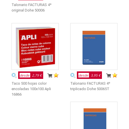
Talonario FACTURAS 4º
original Dohe 50006
desde
2,79 €
desde
3,95 €
Taco 500 hojas color
Talonario FACTURAS 4º
encoladas 100x100 Apli
triplicado Dohe 50065T
16866