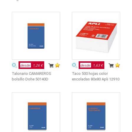
desde
1,26 €
desde
1,63 €
Talonario CAMAREROS
Taco 500 hojas color
bolsillo Dohe 50140D
encoladas 80x80 Apli 12910