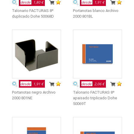
desde
1,80 €
desde
1,91 €
Talonario FACTURAS 8º
Portanotas blanco Archivo
duplicado Dohe 50068D
2000 801BL
desde
1,91 €
desde
2,06 €
Portanotas negro Archivo
Talonario FACTURAS 8º
2000 801NE
apaisado triplicado Dohe
50069T