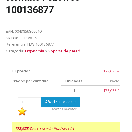
100136877
EAN:
0043859806010
Marca:
FELLOWES
Referencia:
FLW 100136877
Categoría:
Ergonomía
>
Soporte de pared
Tu precio :
172,630 €
Precios por cantidad:
Unidades
Precio
1
172,628 €
Añadir a la cesta
añadir a favoritos
172,628 €
es tu precio final sin IVA