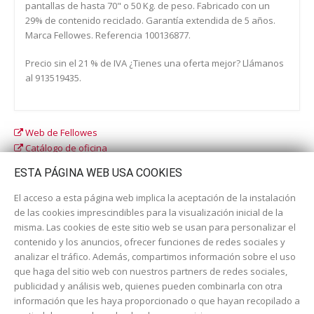
pantallas de hasta 70" o 50 Kg. de peso. Fabricado con un
29% de contenido reciclado. Garantía extendida de 5 años.
Marca Fellowes. Referencia 100136877.
Precio sin el 21 % de IVA ¿Tienes una oferta mejor? Llámanos
al 913519435.
Web de Fellowes
Catálogo de oficina
Catálogo escolar
ESTA PÁGINA WEB USA COOKIES
El acceso a esta página web implica la aceptación de la instalación
de las cookies imprescindibles para la visualización inicial de la
misma. Las cookies de este sitio web se usan para personalizar el
contenido y los anuncios, ofrecer funciones de redes sociales y
analizar el tráfico. Además, compartimos información sobre el uso
que haga del sitio web con nuestros partners de redes sociales,
publicidad y análisis web, quienes pueden combinarla con otra
información que les haya proporcionado o que hayan recopilado a
Dirección:
c/ Cercedilla nº 14, 28925 Alcorcón