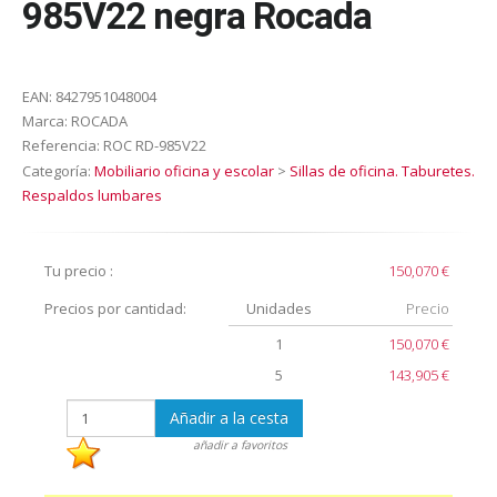
985V22 negra Rocada
EAN:
8427951048004
Marca:
ROCADA
Referencia:
ROC RD-985V22
Categoría:
Mobiliario oficina y escolar
>
Sillas de oficina. Taburetes.
Respaldos lumbares
Tu precio :
150,070 €
Precios por cantidad:
Unidades
Precio
1
150,070 €
5
143,905 €
Añadir a la cesta
añadir a favoritos