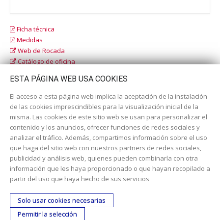
Ficha técnica
Medidas
Web de Rocada
Catálogo de oficina
Catálogo escolar
ESTA PÁGINA WEB USA COOKIES
El acceso a esta página web implica la aceptación de la instalación
de las cookies imprescindibles para la visualización inicial de la
misma. Las cookies de este sitio web se usan para personalizar el
contenido y los anuncios, ofrecer funciones de redes sociales y
analizar el tráfico. Además, compartimos información sobre el uso
que haga del sitio web con nuestros partners de redes sociales,
publicidad y análisis web, quienes pueden combinarla con otra
información que les haya proporcionado o que hayan recopilado a
Dirección:
c/ Cercedilla nº 14, 28925 Alcorcón
partir del uso que haya hecho de sus servicios
Email:
contacta aquí
Solo usar cookies necesarias
Teléfono:
913519435
Permitir la selección