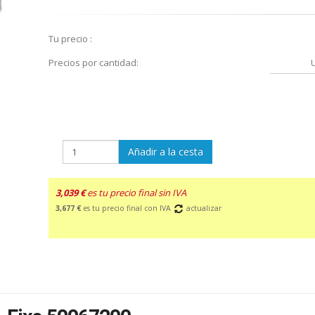
Tu precio :
Precios por cantidad:
Añadir a la cesta
3,039 €
es tu precio final sin IVA
3,677 €
es tu precio final con IVA
actualizar