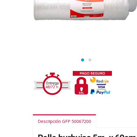
Descripción GFP 50067200