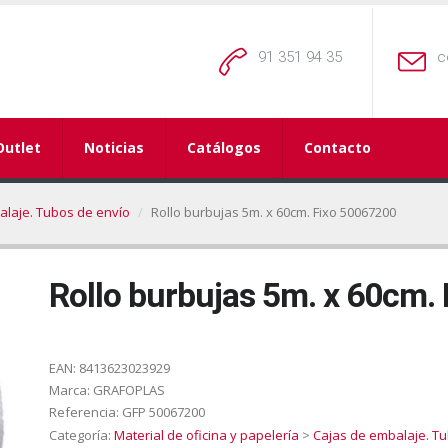
91 351 94 35
c
Outlet
Noticias
Catálogos
Contacto
alaje. Tubos de envío
Rollo burbujas 5m. x 60cm. Fixo 50067200
Rollo burbujas 5m. x 60cm.
EAN:
8413623023929
Marca:
GRAFOPLAS
Referencia:
GFP 50067200
Categoría:
Material de oficina y papelería
>
Cajas de embalaje. T