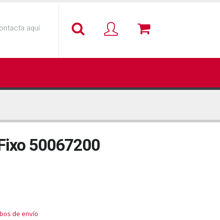
ontacta aquí
 Fixo 50067200
ubos de envío