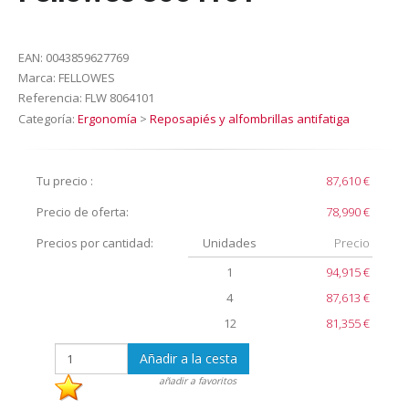
EAN:
0043859627769
Marca:
FELLOWES
Referencia:
FLW 8064101
Categoría:
Ergonomía
>
Reposapiés y alfombrillas antifatiga
Tu precio :
87,610 €
Precio de oferta:
78,990 €
Precios por cantidad:
Unidades
Precio
1
94,915 €
4
87,613 €
12
81,355 €
Añadir a la cesta
añadir a favoritos