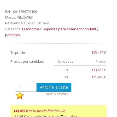
EAN:
0043859796106
Marca:
FELLOWES
Referencia:
FLW &100016998
Categoría:
Ergonomía
>
Soportes para ordenador portátil y
pantallas
Tu precio :
133,467 €
Precios por cantidad:
Unidades
Precio
10
133,467 €
50
125,913 €
Añadir a la cesta
añadir a favoritos
133,467 €
es tu precio final sin IVA
161,495 €
es tu precio final con IVA
actualizar