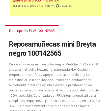
8,698 €
es tu precio final sin IVA
10,525 €
es tu precio final con IVA
actualizar
Descripción FLW 100142565
Reposamuñecas mini Breyta
negro 100142565
Reposamuñecas mini de color negro. Medidas: 1,72 x 6 x 18
cm. La almohadilla hexagonal patentada Hex Cushion
proporciona comfort y apoyo para aliviar el dolor y las
molestias al utilizar el teclado. Protección antibacterias
Microban® integrada ayuda a evitar la proliferación de
bacterias para un nivel adicional de protección del producto.
100% reciclable. Certificada por FIRA International Ltd para
cumplir los requisitos ergonómicos establecidos en la EN ISO
9241-5. Garantía extendida de 5 años Marca Fellowes.
Referencia 100142565.