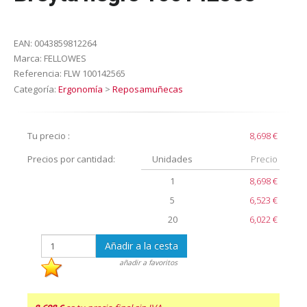
EAN:
0043859812264
Marca:
FELLOWES
Referencia:
FLW 100142565
Categoría:
Ergonomía
>
Reposamuñecas
Tu precio :
8,698 €
Precios por cantidad:
Unidades
Precio
1
8,698 €
5
6,523 €
20
6,022 €
Añadir a la cesta
añadir a favoritos