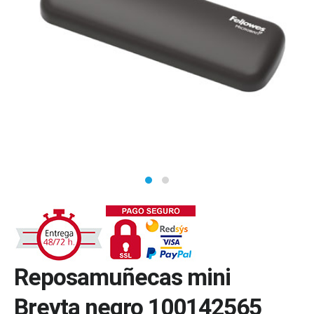
Reposamuñecas mini
Breyta negro 100142565