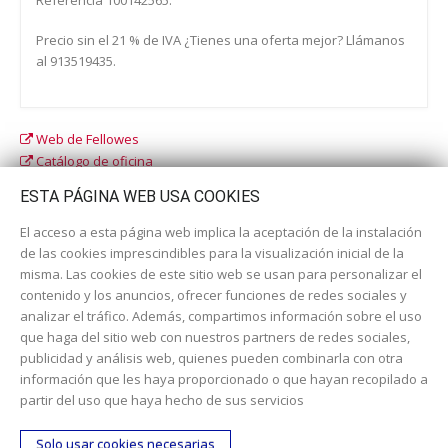
Precio sin el 21 % de IVA ¿Tienes una oferta mejor? Llámanos
al 913519435.
Web de Fellowes
Catálogo de oficina
Catálogo escolar
ESTA PÁGINA WEB USA COOKIES
El acceso a esta página web implica la aceptación de la instalación
de las cookies imprescindibles para la visualización inicial de la
misma. Las cookies de este sitio web se usan para personalizar el
contenido y los anuncios, ofrecer funciones de redes sociales y
analizar el tráfico. Además, compartimos información sobre el uso
que haga del sitio web con nuestros partners de redes sociales,
publicidad y análisis web, quienes pueden combinarla con otra
información que les haya proporcionado o que hayan recopilado a
Dirección:
c/ Cercedilla nº 14, 28925 Alcorcón
partir del uso que haya hecho de sus servicios
Email:
contacta aquí
Solo usar cookies necesarias