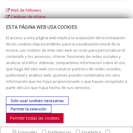
Web de Fellowes
Catálogo de oficina
Catálogo escolar
ESTA PÁGINA WEB USA COOKIES
El acceso a esta página web implica la aceptación de la instalación
de las cookies imprescindibles para la visualización inicial de la
misma. Las cookies de este sitio web se usan para personalizar el
contenido y los anuncios, ofrecer funciones de redes sociales y
analizar el tráfico. Además, compartimos información sobre el uso
que haga del sitio web con nuestros partners de redes sociales,
publicidad y análisis web, quienes pueden combinarla con otra
información que les haya proporcionado o que hayan recopilado a
Dirección:
c/ Cercedilla nº 14, 28925 Alcorcón
partir del uso que haya hecho de sus servicios
Email:
contacta aquí
Solo usar cookies necesarias
Teléfono:
913519435
Permitir la selección
Permitir todas las cookies
SÍGUENOS
Esenciales
Preferencias
Estadistica