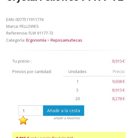
EAN:
0077511911774
Marca:
FELLOWES
Referencia:
FLW 91177-72
Categoría:
Ergonomía
>
Reposamuñecas
Tu precio :
8,915 €
Precios por cantidad:
Unidades
Precio
1
9,658 €
5
8,915 €
20
8,278 €
Añadir a la cesta
añadir a favoritos