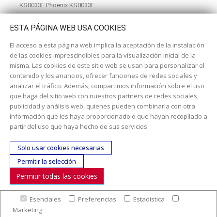
KS0033E Phoenix KS0033E
ESTA PÁGINA WEB USA COOKIES
El acceso a esta página web implica la aceptación de la instalación
de las cookies imprescindibles para la visualización inicial de la
misma. Las cookies de este sitio web se usan para personalizar el
contenido y los anuncios, ofrecer funciones de redes sociales y
analizar el tráfico. Además, compartimos información sobre el uso
que haga del sitio web con nuestros partners de redes sociales,
publicidad y análisis web, quienes pueden combinarla con otra
información que les haya proporcionado o que hayan recopilado a
Dirección:
c/ Cercedilla nº 14, 28925 Alcorcón
partir del uso que haya hecho de sus servicios
Email:
contacta aquí
Solo usar cookies necesarias
Teléfono:
913519435
Permitir la selección
Permitir todas las cookies
SÍGUENOS
Esenciales
Preferencias
Estadistica
© Copyright 2017. Todos los derechos reservados. |
Nuestra
Marketing
empresa
|
Aviso legal
|
Política de colaboración en los gastos de