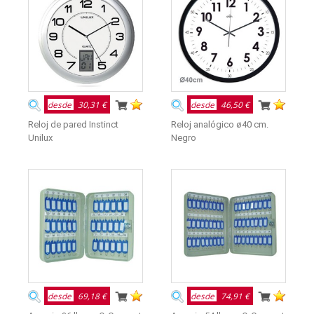
desde
30,31 €
desde
46,50 €
Reloj de pared Instinct
Reloj analógico ø40 cm.
Unilux
Negro
desde
69,18 €
desde
74,91 €