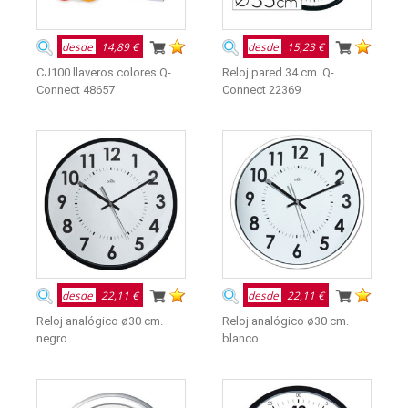
desde
14,89 €
desde
15,23 €
CJ100 llaveros colores Q-
Reloj pared 34 cm. Q-
Connect 48657
Connect 22369
desde
22,11 €
desde
22,11 €
Reloj analógico ø30 cm.
Reloj analógico ø30 cm.
negro
blanco