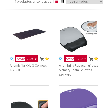
4 productos encontrados. |
desde
10,89 €
desde
11,55 €
Alfombrilla XXL Q-Connect
Alfombrilla Reposamuñecas
162663
Memory Foam Fellowes
&9175801