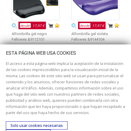
desde
17,97 €
desde
17,97 €
Alfombrilla gel negro
Alfombrilla gel violeta
Fellowes &9112101
Fellowes &9144104
ESTA PÁGINA WEB USA COOKIES
El acceso a esta página web implica la aceptación de la instalación
de las cookies imprescindibles para la visualización inicial de la
misma. Las cookies de este sitio web se usan para personalizar el
contenido y los anuncios, ofrecer funciones de redes sociales y
analizar el tráfico. Además, compartimos información sobre el uso
que haga del sitio web con nuestros partners de redes sociales,
publicidad y análisis web, quienes pueden combinarla con otra
información que les haya proporcionado o que hayan recopilado a
Dirección:
c/ Cercedilla nº 14, 28925 Alcorcón
partir del uso que haya hecho de sus servicios
Email:
contacta aquí
Solo usar cookies necesarias