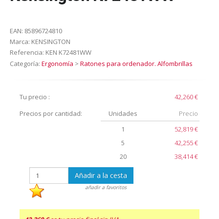
EAN:
85896724810
Marca:
KENSINGTON
Referencia:
KEN K72481WW
Categoría:
Ergonomía
>
Ratones para ordenador. Alfombrillas
Tu precio :
42,260 €
Precios por cantidad:
Unidades
Precio
1
52,819 €
5
42,255 €
20
38,414 €
Añadir a la cesta
añadir a favoritos