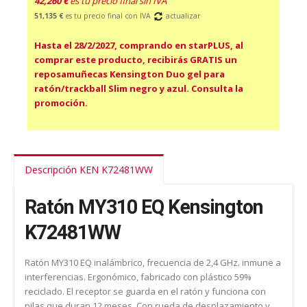
42,260 €
es tu precio final sin IVA
51,135 €
es tu precio final con IVA
actualizar
Hasta el 28/2/2027, comprando en starPLUS, al
comprar este producto, recibirás GRATIS un
reposamuñecas Kensington Duo gel para
ratón/trackball Slim negro y azul. Consulta la
promoción.
Descripción KEN K72481WW
Ratón MY310 EQ Kensington
K72481WW
Ratón MY310 EQ inalámbrico, frecuencia de 2,4 GHz. inmune a
interferencias. Ergonómico, fabricado con plástico 59%
reciclado. El receptor se guarda en el ratón y funciona con
pilas que duran 12 meses. Con rueda de desplazamiento y