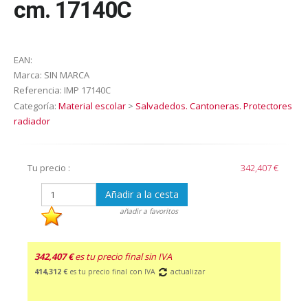
cm. 17140C
EAN:
Marca:
SIN MARCA
Referencia:
IMP 17140C
Categoría:
Material escolar
>
Salvadedos. Cantoneras. Protectores
radiador
Tu precio :
342,407 €
Añadir a la cesta
añadir a favoritos
342,407 €
es tu precio final sin IVA
414,312 €
es tu precio final con IVA
actualizar