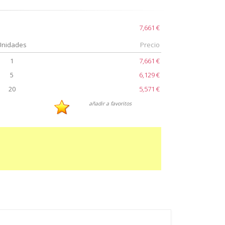
7,661 €
Unidades
Precio
1
7,661 €
5
6,129 €
20
5,571 €
añadir a favoritos