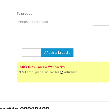
Tu precio :
Precios por cantidad:
Añadir a la cesta
7,661 €
es tu precio final sin IVA
9,270 €
es tu precio final con IVA
actualizar