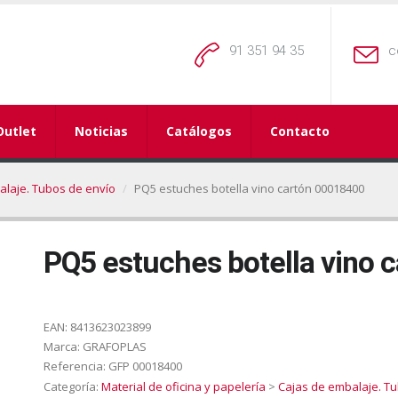
91 351 94 35
c
Outlet
Noticias
Catálogos
Contacto
alaje. Tubos de envío
PQ5 estuches botella vino cartón 00018400
PQ5 estuches botella vino 
EAN:
8413623023899
Marca:
GRAFOPLAS
Referencia:
GFP 00018400
Categoría:
Material de oficina y papelería
>
Cajas de embalaje. T