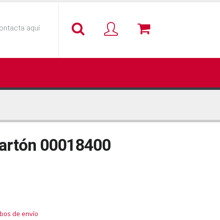
ontacta aquí
cartón 00018400
ubos de envío