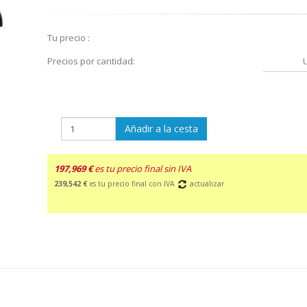
Tu precio :
Precios por cantidad:
Añadir a la cesta
197,969 €
es tu precio final sin IVA
239,542 €
es tu precio final con IVA
actualizar