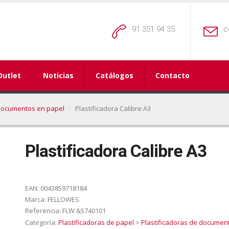
91 351 94 35
c
Outlet
Noticias
Catálogos
Contacto
 documentos en papel
Plastificadora Calibre A3
Plastificadora Calibre A3
EAN:
0043859718184
Marca:
FELLOWES
Referencia:
FLW &5740101
Categoría:
Plastificadoras de papel
>
Plastificadoras de documen