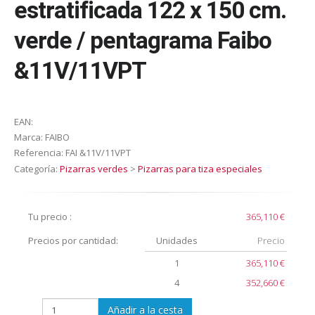
estratificada 122 x 150 cm.
verde / pentagrama Faibo
&11V/11VPT
EAN:
Marca:
FAIBO
Referencia:
FAI &11V/11VPT
Categoría:
Pizarras verdes
>
Pizarras para tiza especiales
Tu precio :
365,110 €
Precios por cantidad:
Unidades
Precio
1
365,110 €
4
352,660 €
Añadir a la cesta