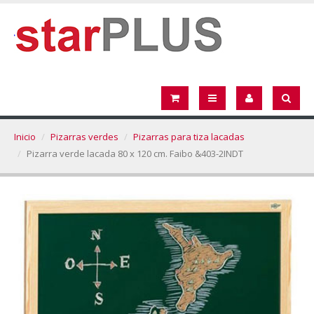
Inicio
Pizarras verdes
Pizarras para tiza lacadas
Pizarra verde lacada 80 x 120 cm. Faibo &403-2INDT