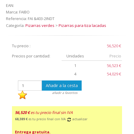
EAN:
Marca:
FAIBO
Referencia:
FAI &403-2INDT
Categoría:
Pizarras verdes
>
Pizarras para tiza lacadas
Tu precio :
56,520 €
Precios por cantidad:
Unidades
Precio
1
56,523 €
4
54,029 €
Añadir a la cesta
añadir a favoritos
56,520 €
es tu precio final sin IVA
68,389 €
es tu precio final con IVA
actualizar
Entrega gratuita.