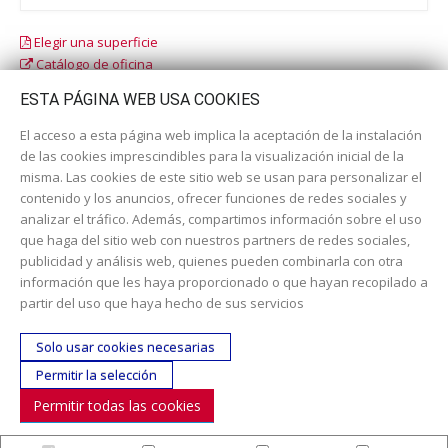
Elegir una superficie
Catálogo de oficina
Catálogo escolar
ESTA PÁGINA WEB USA COOKIES
El acceso a esta página web implica la aceptación de la instalación
de las cookies imprescindibles para la visualización inicial de la
misma. Las cookies de este sitio web se usan para personalizar el
contenido y los anuncios, ofrecer funciones de redes sociales y
analizar el tráfico. Además, compartimos información sobre el uso
que haga del sitio web con nuestros partners de redes sociales,
publicidad y análisis web, quienes pueden combinarla con otra
información que les haya proporcionado o que hayan recopilado a
Dirección:
c/ Cercedilla nº 14, 28925 Alcorcón
partir del uso que haya hecho de sus servicios
Email:
contacta aquí
Solo usar cookies necesarias
Teléfono:
913519435
Permitir la selección
Permitir todas las cookies
SÍGUENOS