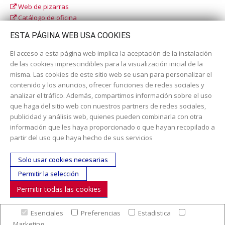
Web de pizarras
Catálogo de oficina
Catálogo escolar
ESTA PÁGINA WEB USA COOKIES
El acceso a esta página web implica la aceptación de la instalación
de las cookies imprescindibles para la visualización inicial de la
misma. Las cookies de este sitio web se usan para personalizar el
contenido y los anuncios, ofrecer funciones de redes sociales y
analizar el tráfico. Además, compartimos información sobre el uso
que haga del sitio web con nuestros partners de redes sociales,
publicidad y análisis web, quienes pueden combinarla con otra
información que les haya proporcionado o que hayan recopilado a
Dirección:
c/ Cercedilla nº 14, 28925 Alcorcón
partir del uso que haya hecho de sus servicios
Email:
contacta aquí
Solo usar cookies necesarias
Teléfono:
913519435
Permitir la selección
Permitir todas las cookies
SÍGUENOS
Esenciales
Preferencias
Estadistica
© Copyright 2017. Todos los derechos reservados. |
Nuestra
Marketing