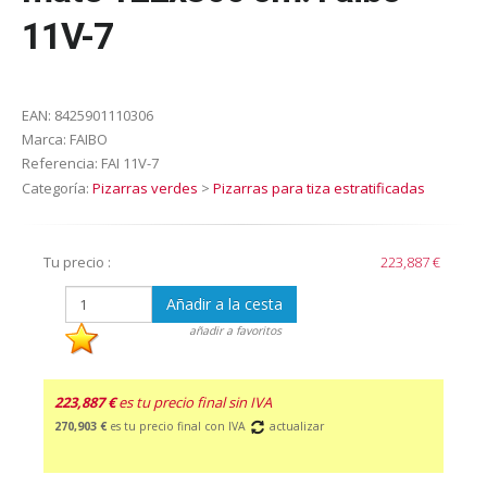
11V-7
EAN:
8425901110306
Marca:
FAIBO
Referencia:
FAI 11V-7
Categoría:
Pizarras verdes
>
Pizarras para tiza estratificadas
Tu precio :
223,887 €
Añadir a la cesta
añadir a favoritos
223,887 €
es tu precio final sin IVA
270,903 €
es tu precio final con IVA
actualizar