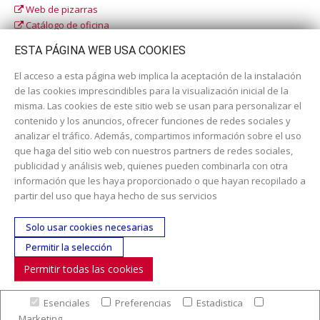
Web de pizarras
Catálogo de oficina
Catálogo escolar
ESTA PÁGINA WEB USA COOKIES
El acceso a esta página web implica la aceptación de la instalación
de las cookies imprescindibles para la visualización inicial de la
misma. Las cookies de este sitio web se usan para personalizar el
contenido y los anuncios, ofrecer funciones de redes sociales y
analizar el tráfico. Además, compartimos información sobre el uso
que haga del sitio web con nuestros partners de redes sociales,
publicidad y análisis web, quienes pueden combinarla con otra
información que les haya proporcionado o que hayan recopilado a
Dirección:
c/ Cercedilla nº 14, 28925 Alcorcón
partir del uso que haya hecho de sus servicios
Email:
contacta aquí
Solo usar cookies necesarias
Teléfono:
913519435
Permitir la selección
Permitir todas las cookies
SÍGUENOS
Esenciales
Preferencias
Estadistica
© Copyright 2017. Todos los derechos reservados. |
Nuestra
Marketing