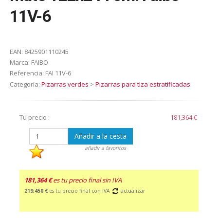
11V-6
EAN:
8425901110245
Marca:
FAIBO
Referencia:
FAI 11V-6
Categoría:
Pizarras verdes
>
Pizarras para tiza estratificadas
Tu precio :
181,364 €
Añadir a la cesta
añadir a favoritos
181,364 €
es tu precio final sin IVA
219,450 €
es tu precio final con IVA
actualizar