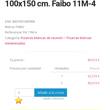
100x150 cm. Faibo 11M-4
EAN:
8425901060908
Marca:
FAIBO
Referencia:
FAI 11M-4
Categoría:
Pizarras blancas de reunión
>
Pizarras blancas
melaminadas
Tu precio :
89,013 €
Precios por cantidad:
Unidades
Precio
1
92,573 €
5
89,013 €
Añadir a la cesta
añadir a favoritos