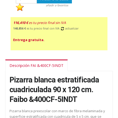
añadir a favoritos
116,410 €
es tu precio final sin IVA
140,856 €
es tu precio final con IVA
actualizar
Entrega gratuita.
Descripción FAI &400CF-5INDT
Pizarra blanca estratificada
cuadriculada 90 x 120 cm.
Faibo &400CF-5INDT
Pizarra blanca preescolar con marco de fibra melaminada y
superficie estratificada con cuadricula de 5 x 5 cm. que se